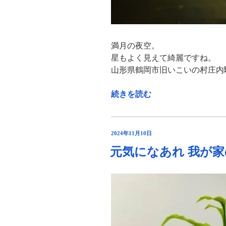
満月の夜空。
星もよく見えて綺麗ですね。
山形県鶴岡市旧いこいの村庄内
“夜
続きを読む
空
い
こ
投
2024年11月10日
い
稿
元気になあれ 我が家
日:
の
村
庄
内
か
ら