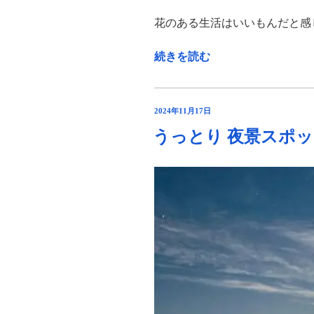
花のある生活はいいもんだと感
“華
続きを読む
や
か
花
投
2024年11月17日
の
稿
うっとり 夜景スポッ
日:
あ
る
生
活
｢HanaGoro
は
な
ご
ろ｣
鶴
岡