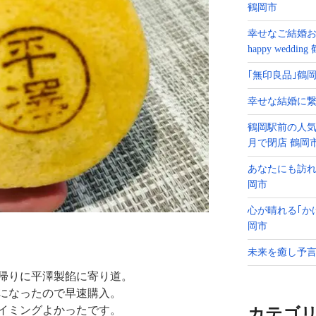
鶴岡市
幸せなご結婚
happy weddin
｢無印良品｣鶴岡
幸せな結婚に繋
鶴岡駅前の人気
月で閉店 鶴岡
あなたにも訪れ
岡市
心が晴れる｢か
岡市
未来を癒し予言
帰りに平澤製餡に寄り道。
になったので早速購入。
イミングよかったです。
カテゴ