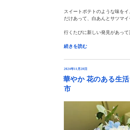
スイートポテトのような味をイ
だけあって、白あんとサツマイ
行くたびに新しい発見があって
“甘
続きを読む
く
て
美
投
2024年11月28日
味
稿
華やか 花のある生活 ｢
日:
し
市
い
平
澤
焼
き
｢平
澤