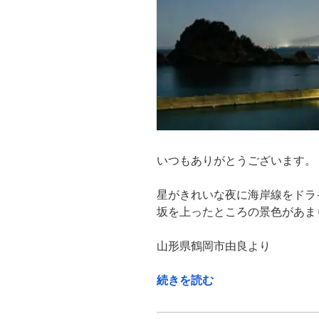
市”
の
いつもありがとうございます。
星がきれいな夜に海岸線をドラ
坂を上ったところの景色があま
山形県鶴岡市由良より
“う
続きを読む
っ
と