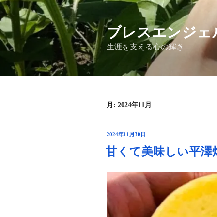
コ
ン
ブレスエンジェ
テ
ン
生涯を支える心の輝き
ツ
へ
ス
キ
ッ
月:
2024年11月
プ
投
2024年11月30日
稿
甘くて美味しい平澤
日: