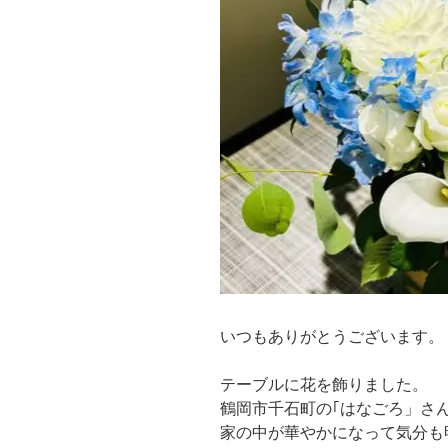
製
餡｣
鶴
岡
市”
の
いつもありがとうございます。
テーブルに花を飾りました。
鶴岡市千石町の｢はなごろ」さ
家の中が華やかになって気分も