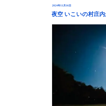
り
投
2024年11月16日
夜
稿
夜空 いこいの村庄内
日:
景
ス
ポ
ッ
ト
｢白
山
島｣
鶴
岡
市”
の