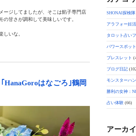
メージしてましたが、そこは餡子専門店
SHONAI探検隊
モの甘さが調和して美味しいです。
アラフォー妊
楽しいな。
タロット占い
パワースポッ
ブレスレット
(
ブログ日記
(10
モンスターハン
HanaGoroはなごろ｣鶴岡
勝利の女神：NI
占い体験
(66)
アーカ