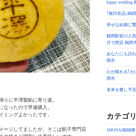
happy weddin
｢無印良品｣鶴岡
幸せな結婚に繋
鶴岡駅前の人気
月で閉店 鶴岡
あなたにも訪れ
岡市
心が晴れる｢か
岡市
未来を癒し予言
帰りに平澤製餡に寄り道。
になったので早速購入。
イミングよかったです。
カテゴ
メージしてましたが、そこは餡子専門店
SHONAI探検隊