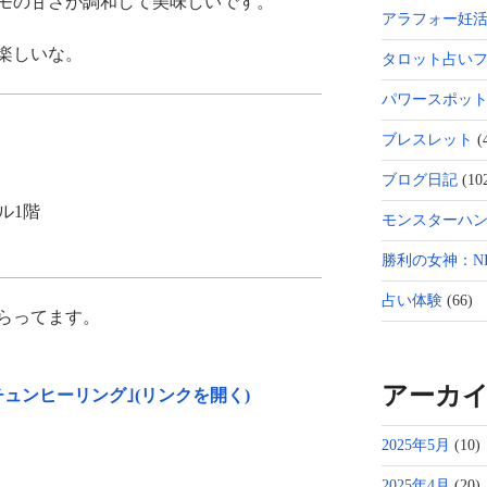
モの甘さが調和して美味しいです。
アラフォー妊
楽しいな。
タロット占い
パワースポッ
ブレスレット
(
ブログ日記
(10
ル1階
モンスターハン
勝利の女神：NI
占い体験
(66)
らってます。
アーカ
ュンヒーリング｣(リンクを開く)
2025年5月
(10)
2025年4月
(20)