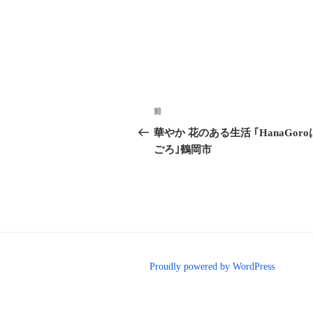
投
前
前
稿
の
華やか 花のある生活 ｢HanaGor
投
ごろ｣鶴岡市
ナ
稿
ビ
ゲ
ー
シ
Proudly powered by WordPress
ョ
ン