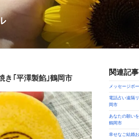
ル
関連記事
焼き｢平澤製餡｣鶴岡市
メッセージボー
電話占い遠隔リ
岡市
あなたの願い
鶴岡市
幸せなご結婚