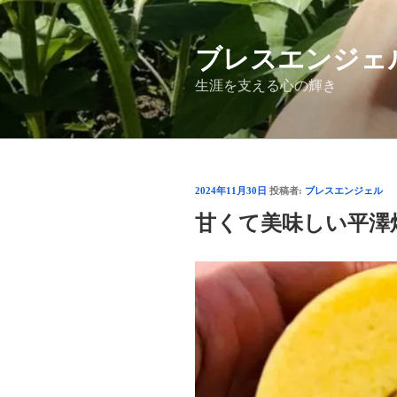
コ
ン
ブレスエンジェ
テ
ン
生涯を支える心の輝き
ツ
へ
ス
キ
ッ
投
2024年11月30日
投稿者:
ブレスエンジェル
プ
稿
甘くて美味しい平澤
日: