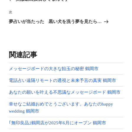
ナ
投
ビ
稿
次
次
ゲ
の
夢占いが当たった 黒い犬を洗う夢を見たら…
投
ー
稿
シ
ョ
ン
関連記事
メッセージボードの大きな飴玉の秘密 鶴岡市
電話占い遠隔リモートの透視と未来予言の真実 鶴岡市
あなたの願いを叶える不思議なメッセージボード 鶴岡市
幸せなご結婚おめでとうございます。あなたのhappy
wedding 鶴岡市
｢無印良品｣鶴岡店が2025年6月にオープン 鶴岡市