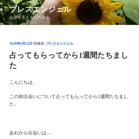
コ
ブレスエンジェル
ン
生涯を支える心の輝き
テ
ン
ツ
へ
投
2020年6月23日
投稿者:
ブレスエンジェル
ス
稿
占ってもらってから1週間たちまし
日:
キ
ッ
た
プ
こんにちは。
この前出会いについて占ってもらってから1週間たちまし
た。
あれから出会いは…