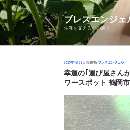
コ
ン
ブレスエンジェ
テ
ン
生涯を支える心の輝き
ツ
へ
ス
キ
ッ
投
2025年4月22日
投稿者:
ブレスエンジェル
プ
稿
幸運の｢運び屋さん
日:
ワースポット 鶴岡市