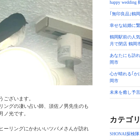
happy weddin
｢無印良品｣鶴岡
幸せな結婚に繋
鶴岡駅前の人気
月で閉店 鶴岡
あなたにも訪れ
岡市
心が晴れる｢か
岡市
未来を癒し予言
うございます。
リングの凄い占い師、須佐ノ男先生のも
月ノ光です。
カテゴ
ヒーリングにかわいいツバメさんが訪れ
SHONAI探検隊