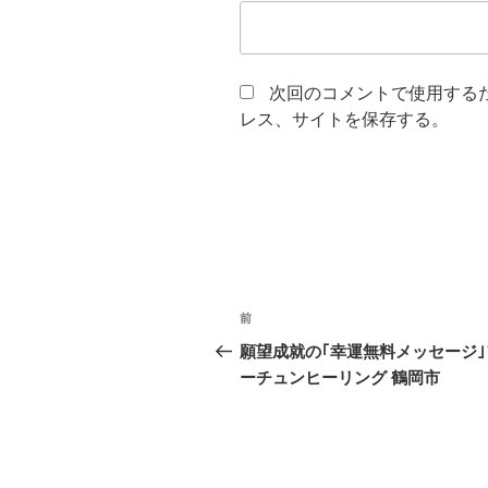
次回のコメントで使用する
レス、サイトを保存する。
投
前
前
稿
の
願望成就の｢幸運無料メッセージ｣
投
ーチュンヒーリング 鶴岡市
ナ
稿
ビ
ゲ