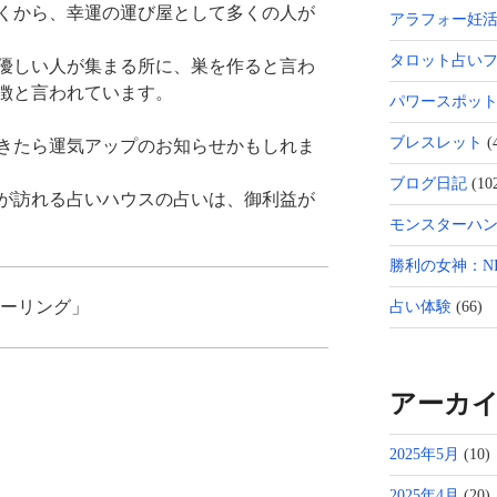
くから、幸運の運び屋として多くの人が
アラフォー妊
タロット占い
優しい人が集まる所に、巣を作ると言わ
徴と言われています。
パワースポッ
ブレスレット
(
きたら運気アップのお知らせかもしれま
ブログ日記
(10
が訪れる占いハウスの占いは、御利益が
モンスターハン
勝利の女神：NI
ヒーリング」
占い体験
(66)
アーカ
2025年5月
(10)
2025年4月
(20)