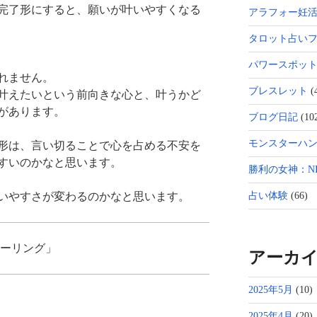
完了形にすると、願いが叶いやすくなる
アラフォー妊
タロット占い
パワースポッ
れません。
ブレスレット
(
叶えたいという前向きな心と、叶うかど
があります。
ブログ日記
(10
モンスターハン
形は、言い切ることで心を占める不安を
すいのかなと思います。
勝利の女神：NI
占い体験
(66)
いやすさが変わるのかなと思います。
ヒーリング」
アーカ
2025年5月
(10)
2025年4月
(20)