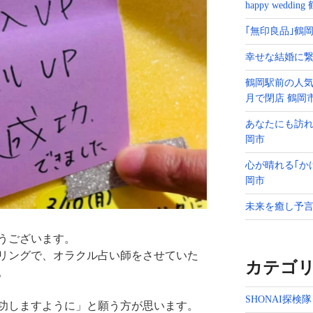
happy weddin
｢無印良品｣鶴岡
幸せな結婚に繋
鶴岡駅前の人気
月で閉店 鶴岡
あなたにも訪れ
岡市
心が晴れる｢か
岡市
未来を癒し予言
うございます。
リングで、オラクル占い師をさせていた
カテゴ
。
SHONAI探検隊
功しますように」と願う方が思います。