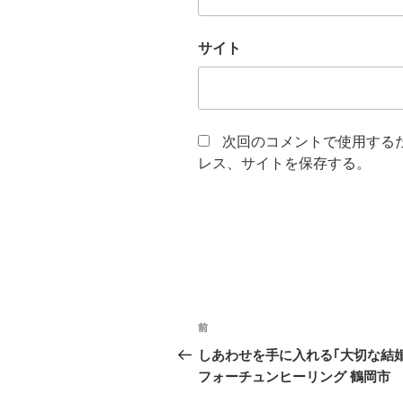
サイト
次回のコメントで使用する
レス、サイトを保存する。
投
前
前
稿
の
しあわせを手に入れる｢大切な結婚
投
フォーチュンヒーリング 鶴岡市
ナ
稿