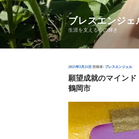
コ
ン
ブレスエンジェ
テ
ン
生涯を支える心の輝き
ツ
へ
ス
キ
ッ
投
2025年3月21日
投稿者:
ブレスエンジェル
プ
稿
願望成就のマインド 
日:
鶴岡市