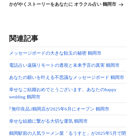
ゲ
の
かがやくストーリーをあなたに オラクル占い 鶴岡市
投
ー
稿
シ
ョ
ン
関連記事
メッセージボードの大きな飴玉の秘密 鶴岡市
電話占い遠隔リモートの透視と未来予言の真実 鶴岡市
あなたの願いを叶える不思議なメッセージボード 鶴岡市
幸せなご結婚おめでとうございます。あなたのhappy
wedding 鶴岡市
｢無印良品｣鶴岡店が2025年6月にオープン 鶴岡市
幸せな結婚に繋がる大切な運気 鶴岡市
鶴岡駅前の人気ラーメン屋「るうすと」が2025年5月で閉