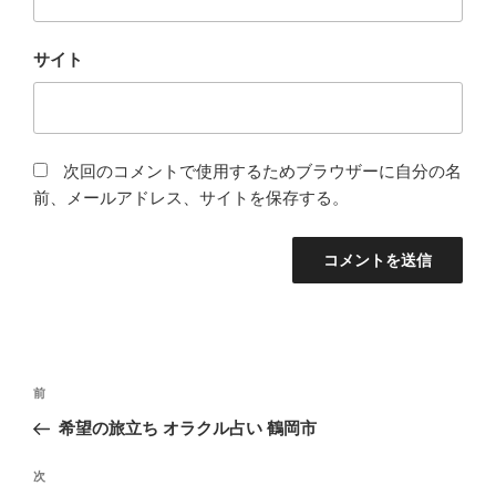
サイト
次回のコメントで使用するためブラウザーに自分の名
前、メールアドレス、サイトを保存する。
投
前
前
稿
の
希望の旅立ち オラクル占い 鶴岡市
ナ
投
ビ
稿
次
次