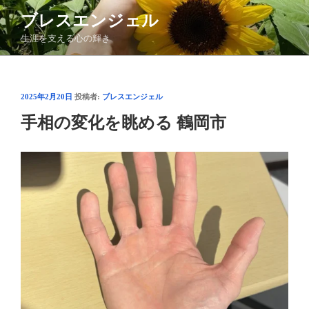
コ
ブレスエンジェル
ン
生涯を支える心の輝き
テ
ン
ツ
へ
投
2025年2月20日
投稿者:
ブレスエンジェル
ス
稿
手相の変化を眺める 鶴岡市
日:
キ
ッ
プ