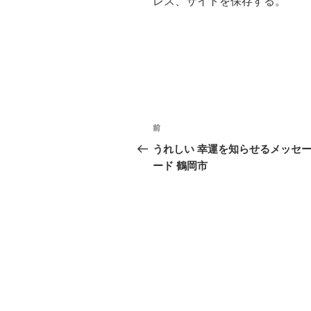
レス、サイトを保存する。
投
前
前
稿
の
うれしい 幸運を知らせるメッセ
投
ード 鶴岡市
ナ
稿
ビ
ゲ
ー
シ
ョ