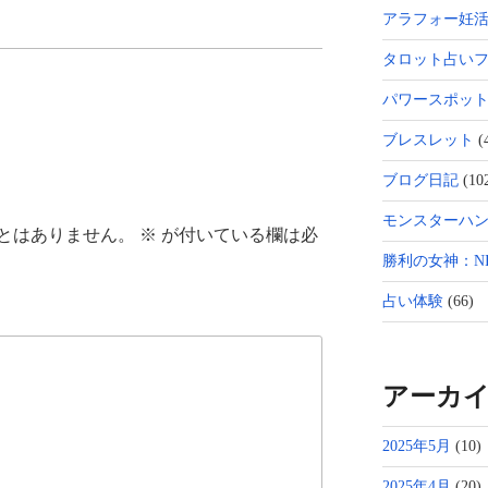
アラフォー妊
タロット占い
パワースポッ
ブレスレット
(
ブログ日記
(10
モンスターハン
とはありません。
※
が付いている欄は必
勝利の女神：NI
占い体験
(66)
アーカ
2025年5月
(10)
2025年4月
(20)