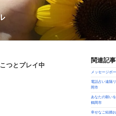
ル
関連記事
つこつとプレイ中
メッセージボー
電話占い遠隔リ
岡市
あなたの願い
鶴岡市
幸せなご結婚