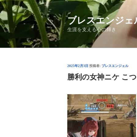
コ
ン
ブレスエンジェ
テ
ン
生涯を支える心の輝き
ツ
へ
ス
キ
ッ
投
2025年2月3日
投稿者:
ブレスエンジェル
プ
稿
勝利の女神ニケ こ
日: