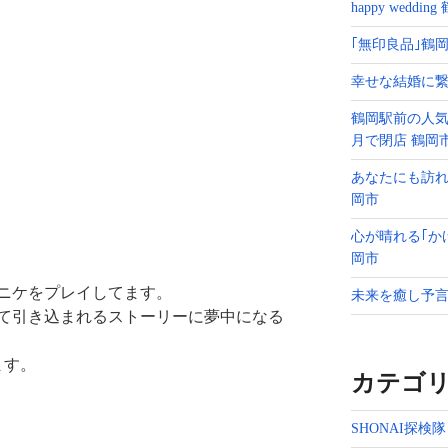
happy weddin
｢無印良品｣鶴岡
幸せな結婚に繋
鶴岡駅前の人気
月で閉店 鶴岡
あなたにも訪れ
岡市
心が晴れる｢か
岡市
ニケをプレイしてます。
未来を癒し予言
て引き込まれるストーリーに夢中になる
ます。
カテゴ
SHONAI探検隊