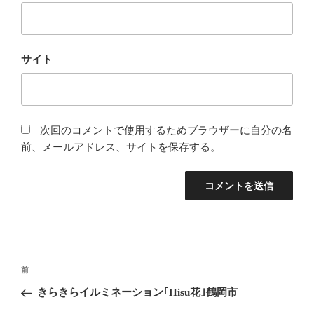
サイト
次回のコメントで使用するためブラウザーに自分の名
前、メールアドレス、サイトを保存する。
投
前
前
稿
の
きらきらイルミネーション｢Hisu花｣鶴岡市
ナ
投