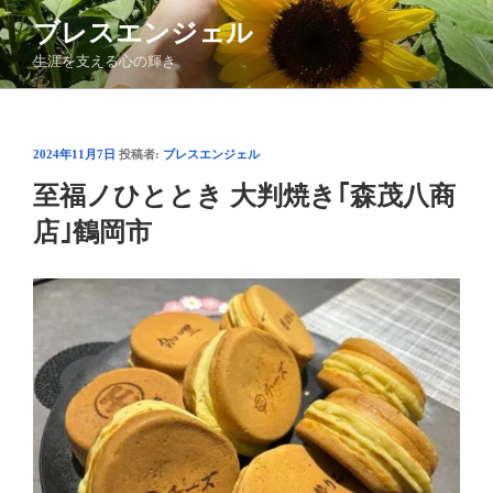
コ
ブレスエンジェル
ン
生涯を支える心の輝き
テ
ン
ツ
へ
投
2024年11月7日
投稿者:
ブレスエンジェル
ス
稿
至福ノひととき 大判焼き｢森茂八商
日:
キ
ッ
店｣鶴岡市
プ