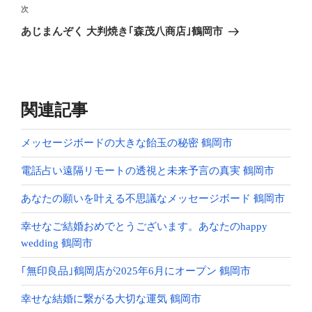
ビ
稿
次
次
ゲ
の
あじまんぞく 大判焼き｢森茂八商店｣鶴岡市
投
ー
稿
シ
ョ
ン
関連記事
メッセージボードの大きな飴玉の秘密 鶴岡市
電話占い遠隔リモートの透視と未来予言の真実 鶴岡市
あなたの願いを叶える不思議なメッセージボード 鶴岡市
幸せなご結婚おめでとうございます。あなたのhappy
wedding 鶴岡市
｢無印良品｣鶴岡店が2025年6月にオープン 鶴岡市
幸せな結婚に繋がる大切な運気 鶴岡市