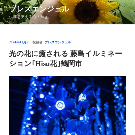
コ
ブレスエンジェル
ン
生涯を支える心の輝き
テ
ン
ツ
へ
投
2024年11月5日
投稿者:
ブレスエンジェル
ス
稿
光の花に癒される 藤島イルミネー
日:
キ
ッ
ション｢Hisu花｣鶴岡市
プ