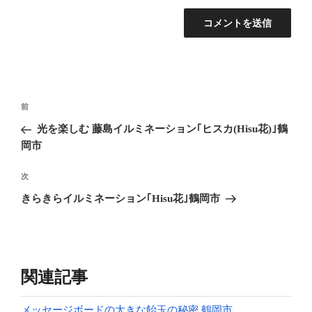
投
前
前
稿
の
光を楽しむ 藤島イルミネーション｢ヒスカ(Hisu花)｣鶴
ナ
投
岡市
ビ
稿
ゲ
次
次
の
ー
きらきらイルミネーション｢Hisu花｣鶴岡市
投
シ
稿
ョ
ン
関連記事
メッセージボードの大きな飴玉の秘密 鶴岡市