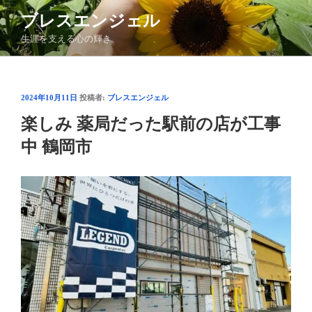
コ
ブレスエンジェル
ン
生涯を支える心の輝き
テ
ン
ツ
へ
投
2024年10月11日
投稿者:
ブレスエンジェル
ス
稿
楽しみ 薬局だった駅前の店が工事
日:
キ
ッ
中 鶴岡市
プ