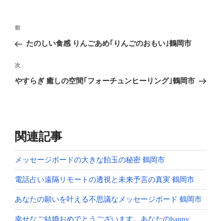
投
前
前
稿
の
たのしい食感 りんごあめ｢りんごのおもい｣鶴岡市
ナ
投
ビ
稿
次
次
ゲ
の
やすらぎ 癒しの空間｢フォーチュンヒーリング｣鶴岡市
投
ー
稿
シ
ョ
ン
関連記事
メッセージボードの大きな飴玉の秘密 鶴岡市
電話占い遠隔リモートの透視と未来予言の真実 鶴岡市
あなたの願いを叶える不思議なメッセージボード 鶴岡市
幸せなご結婚おめでとうございます。あなたのhappy