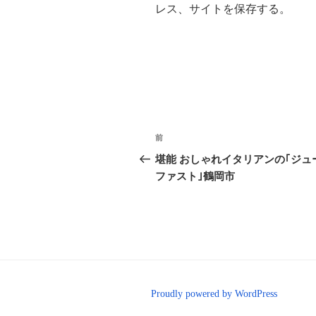
レス、サイトを保存する。
投
前
前
稿
の
堪能 おしゃれイタリアンの｢ジュ
投
ファスト｣鶴岡市
ナ
稿
ビ
ゲ
ー
シ
Proudly powered by WordPress
ョ