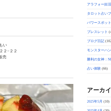
アラフォー妊
タロット占い
パワースポッ
ブレスレット
(
ブログ日記
(10
もい
モンスターハン
町２２−２２
て販売
勝利の女神：NI
占い体験
(66)
アーカ
2025年5月
(10)
2025年4月
(20)