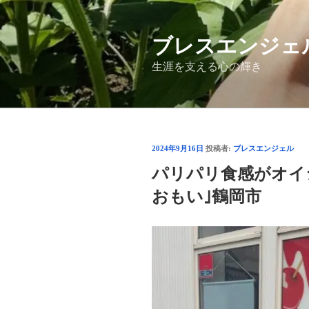
コ
ン
ブレスエンジェ
テ
ン
生涯を支える心の輝き
ツ
へ
ス
キ
ッ
投
2024年9月16日
投稿者:
ブレスエンジェル
プ
稿
パリパリ食感がオイ
日:
おもい｣鶴岡市