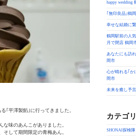
happy weddin
｢無印良品｣鶴岡
幸せな結婚に繋
鶴岡駅前の人気
月で閉店 鶴岡
あなたにも訪れ
岡市
心が晴れる｢か
岡市
未来を癒し予言
ある｢平澤製餡｣に行ってきました。
カテゴ
んな味のあんこがありました。
SHONAI探検隊
、そして期間限定の青梅あん。