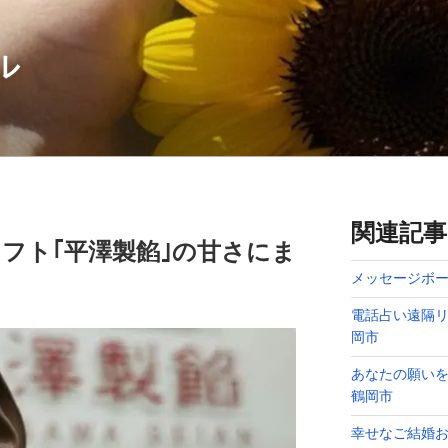
ル
関連記事
フト｢平澤製餡｣の甘さにま
メッセージボー
電話占い遠隔リ
岡市
あなたの願い
鶴岡市
幸せなご結婚