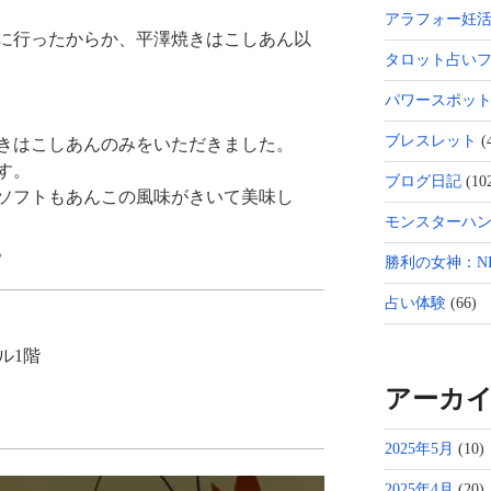
アラフォー妊
ろに行ったからか、平澤焼きはこしあん以
タロット占い
パワースポッ
ブレスレット
(
きはこしあんのみをいただきました。
す。
ブログ日記
(10
ソフトもあんこの風味がきいて美味し
モンスターハン
。
勝利の女神：NI
占い体験
(66)
ル1階
アーカ
2025年5月
(10)
2025年4月
(20)