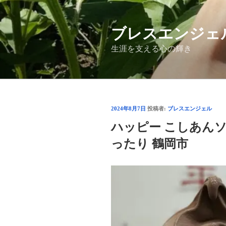
コ
ン
ブレスエンジェ
テ
ン
生涯を支える心の輝き
ツ
へ
ス
キ
ッ
投
2024年8月7日
投稿者:
ブレスエンジェル
プ
稿
ハッピー こしあんソ
日:
ったり 鶴岡市