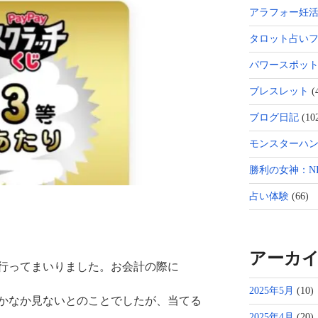
アラフォー妊
タロット占い
パワースポッ
ブレスレット
(
ブログ日記
(10
モンスターハン
勝利の女神：NI
占い体験
(66)
アーカ
行ってまいりました。お会計の際に
2025年5月
(10)
かなか見ないとのことでしたが、当てる
2025年4月
(20)