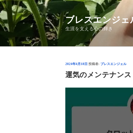
コ
ン
ブレスエンジェ
テ
ン
生涯を支える心の輝き
ツ
へ
ス
キ
ッ
投
2024年4月18日
投稿者:
ブレスエンジェル
プ
稿
運気のメンテナン
日: