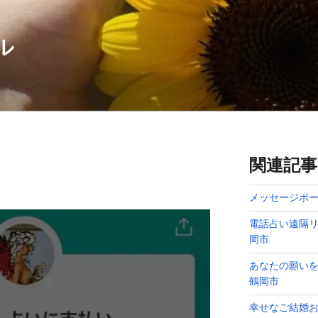
ル
関連記事
ス
メッセージボー
電話占い遠隔リ
岡市
あなたの願い
鶴岡市
幸せなご結婚