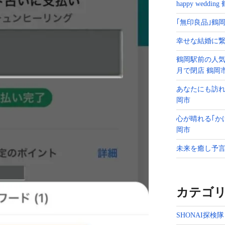
happy weddin
｢無印良品｣鶴岡
幸せな結婚に繋
鶴岡駅前の人気
月で閉店 鶴岡
あなたにも訪れ
岡市
心が晴れる｢か
岡市
未来を癒し予言
カテゴ
SHONAI探検隊