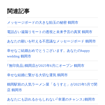
ョ
ン
関連記事
メッセージボードの大きな飴玉の秘密 鶴岡市
電話占い遠隔リモートの透視と未来予言の真実 鶴岡市
あなたの願いを叶える不思議なメッセージボード 鶴岡市
幸せなご結婚おめでとうございます。あなたのhappy
wedding 鶴岡市
｢無印良品｣鶴岡店が2025年6月にオープン 鶴岡市
幸せな結婚に繋がる大切な運気 鶴岡市
鶴岡駅前の人気ラーメン屋「るうすと」が2025年5月で閉
店 鶴岡市
あなたにも訪れるかもしれない｢幸運のチャンス｣鶴岡市