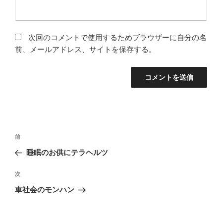
次回のコメントで使用するためブラウザーに自分の名
前、メールアドレス、サイトを保存する。
投
前
前
稿
の
睡眠のお供にテラヘルツ
ナ
投
ビ
稿
次
次
ゲ
の
車社会のモンハン
投
ー
稿
シ