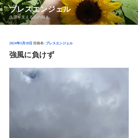
コ
ブレスエンジェル
ン
生涯を支える心の輝き
テ
ン
ツ
へ
投
2024年3月18日
投稿者:
ブレスエンジェル
ス
稿
強風に負けず
日:
キ
ッ
プ