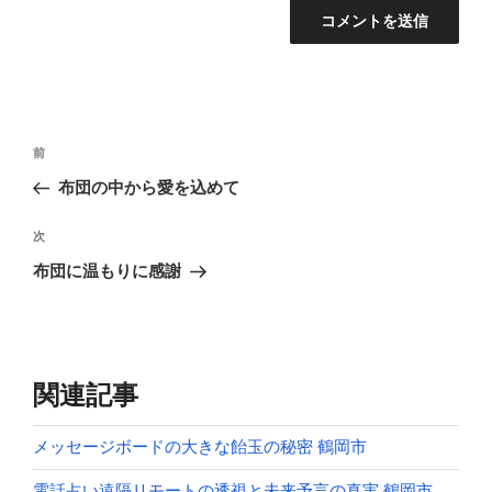
投
前
前
稿
の
布団の中から愛を込めて
ナ
投
ビ
稿
次
次
ゲ
の
布団に温もりに感謝
投
ー
稿
シ
ョ
ン
関連記事
メッセージボードの大きな飴玉の秘密 鶴岡市
電話占い遠隔リモートの透視と未来予言の真実 鶴岡市