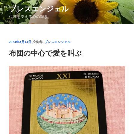
コ
ブレスエンジェル
ン
生涯を支える心の輝き
テ
ン
ツ
へ
投
2024年3月13日
投稿者:
ブレスエンジェル
ス
稿
布団の中心で愛を叫ぶ
日:
キ
ッ
プ