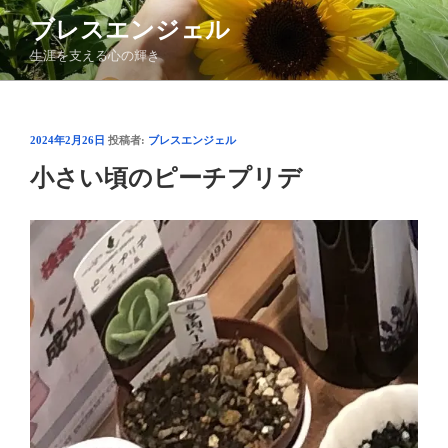
コ
ブレスエンジェル
ン
生涯を支える心の輝き
テ
ン
ツ
へ
投
2024年2月26日
投稿者:
ブレスエンジェル
ス
稿
小さい頃のピーチプリデ
日:
キ
ッ
プ