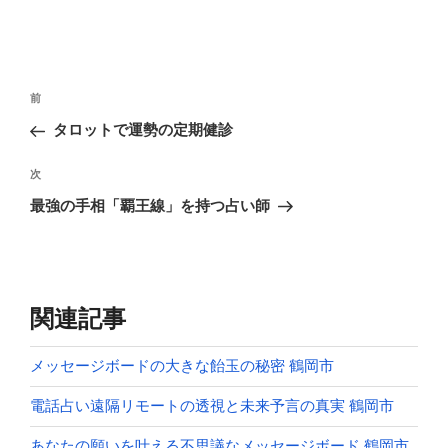
投
前
前
稿
の
タロットで運勢の定期健診
ナ
投
ビ
稿
次
次
ゲ
の
最強の手相「覇王線」を持つ占い師
投
ー
稿
シ
ョ
ン
関連記事
メッセージボードの大きな飴玉の秘密 鶴岡市
電話占い遠隔リモートの透視と未来予言の真実 鶴岡市
あなたの願いを叶える不思議なメッセージボード 鶴岡市