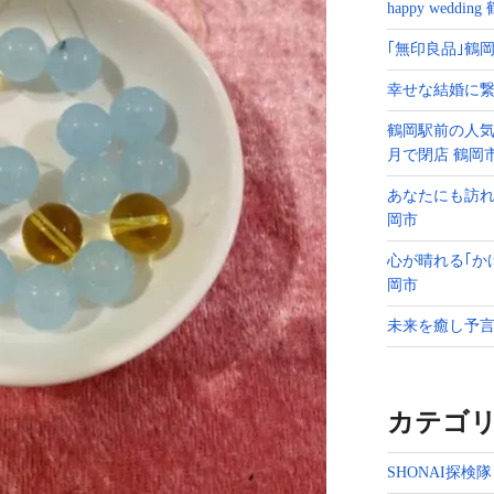
happy weddin
｢無印良品｣鶴岡
幸せな結婚に繋
鶴岡駅前の人気
月で閉店 鶴岡
あなたにも訪れ
岡市
心が晴れる｢か
岡市
未来を癒し予言
カテゴ
SHONAI探検隊