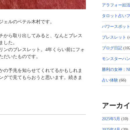
アラフォー妊
タロット占い
ジェルのベテル木村です。
パワースポッ
チから取り出してみると、なんとブレス
ブレスレット
(
ました。
ブログ日記
(10
リンのブレスレット。4年くらい前にフォ
ただいたものです。
モンスターハン
勝利の女神：NI
かの予兆を知らせてくれてるかもしれま
ングで見てもらおうと思います。続きま
占い体験
(66)
アーカ
2025年5月
(10)
2025年4月
(20)