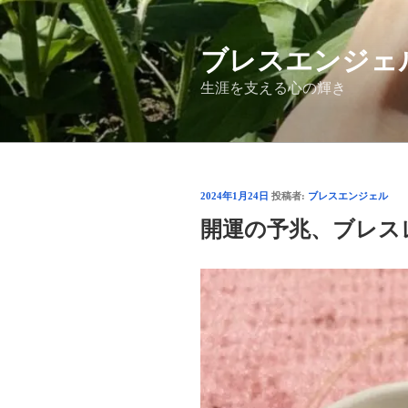
コ
ン
ブレスエンジェ
テ
ン
生涯を支える心の輝き
ツ
へ
ス
キ
ッ
投
2024年1月24日
投稿者:
ブレスエンジェル
プ
稿
開運の予兆、ブレス
日: