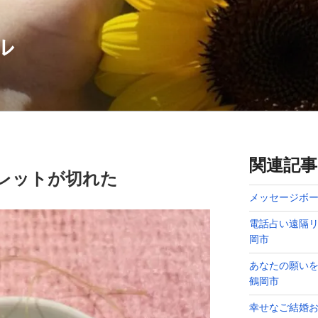
ル
関連記事
レットが切れた
メッセージボー
電話占い遠隔リ
岡市
あなたの願い
鶴岡市
幸せなご結婚