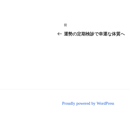
投
前
前
稿
の
運勢の定期検診で幸運な体質へ
投
ナ
稿
ビ
ゲ
ー
シ
ョ
Proudly powered by WordPress
ン