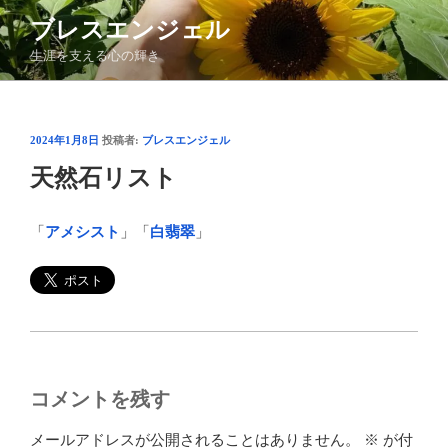
コ
ブレスエンジェル
ン
生涯を支える心の輝き
テ
ン
ツ
へ
投
2024年1月8日
投稿者:
ブレスエンジェル
ス
稿
天然石リスト
日:
キ
ッ
プ
「
アメシスト
」「
白翡翠
」
コメントを残す
メールアドレスが公開されることはありません。
※
が付