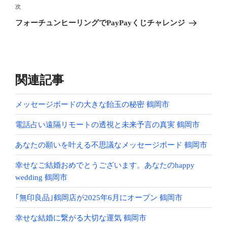
ビ
稿
次
次
ゲ
の
フォーチュンヒーリングでPayPayくじチャレンジ
投
ー
稿
シ
ョ
ン
関連記事
メッセージボードの大きな飴玉の秘密 鶴岡市
電話占い遠隔リモートの透視と未来予言の真実 鶴岡市
あなたの願いを叶える不思議なメッセージボード 鶴岡市
幸せなご結婚おめでとうございます。あなたのhappy
wedding 鶴岡市
｢無印良品｣鶴岡店が2025年6月にオープン 鶴岡市
幸せな結婚に繋がる大切な運気 鶴岡市