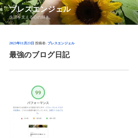
コ
ブレスエンジェル
ン
生涯を支える心の輝き
テ
ン
ツ
へ
投
2023年11月23日
投稿者:
ブレスエンジェル
ス
稿
最強のブログ日記
日:
キ
ッ
プ