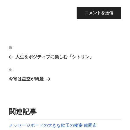
投
前
前
稿
の
人生をポジティブに楽しむ「シトリン」
ナ
投
ビ
稿
次
次
ゲ
の
今宵は星空が綺麗
投
ー
稿
シ
ョ
ン
関連記事
メッセージボードの大きな飴玉の秘密 鶴岡市