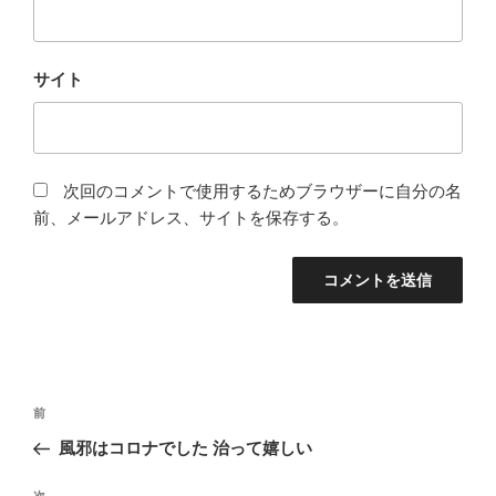
サイト
次回のコメントで使用するためブラウザーに自分の名
前、メールアドレス、サイトを保存する。
投
前
前
稿
の
風邪はコロナでした 治って嬉しい
ナ
投
ビ
稿