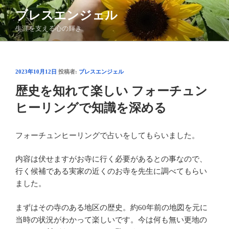
コ
ブレスエンジェル
ン
生涯を支える心の輝き
テ
ン
ツ
へ
投
2023年10月12日
投稿者:
ブレスエンジェル
ス
稿
歴史を知れて楽しい フォーチュン
日:
キ
ッ
ヒーリングで知識を深める
プ
フォーチュンヒーリングで占いをしてもらいました。
内容は伏せますがお寺に行く必要があるとの事なので、
行く候補である実家の近くのお寺を先生に調べてもらい
ました。
まずはその寺のある地区の歴史。約60年前の地図を元に
当時の状況がわかって楽しいです。今は何も無い更地の