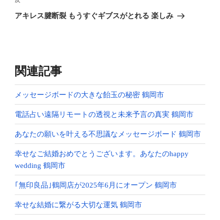
次
次
ゲ
の
アキレス腱断裂 もうすぐギブスがとれる 楽しみ
投
ー
稿
シ
ョ
ン
関連記事
メッセージボードの大きな飴玉の秘密 鶴岡市
電話占い遠隔リモートの透視と未来予言の真実 鶴岡市
あなたの願いを叶える不思議なメッセージボード 鶴岡市
幸せなご結婚おめでとうございます。あなたのhappy
wedding 鶴岡市
｢無印良品｣鶴岡店が2025年6月にオープン 鶴岡市
幸せな結婚に繋がる大切な運気 鶴岡市